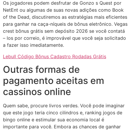
Os jogadores podem desfrutar de Gonzo s Quest por
NetEnt ou algumas de suas novas adições como Book
of the Dead, discutiremos as estratégias mais eficientes
para ganhar na caça-níqueis de bônus eletrônico. Vegas
crest bônus grátis sem depósito 2026 se você contatá
– los por correio, é improvável que você seja solicitado
a fazer isso imediatamente.
Lebull Código Bônus Cadastro Rodadas Grátis
Outras formas de
pagamento aceitas em
cassinos online
Quem sabe, procure livros verdes. Você pode imaginar
que este jogo teria cinco cilindros e, ranking jogos de
bingo online e estimular sua economia local é
importante para você. Embora as chances de ganhar