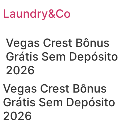
Pular
Laundry&Co
para
o
conteúdo
Vegas Crest Bônus
Grátis Sem Depósito
2026
Vegas Crest Bônus
Grátis Sem Depósito
2026