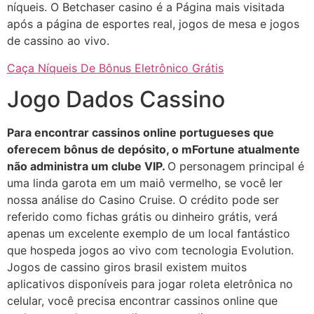
níqueis. O Betchaser casino é a Página mais visitada
após a página de esportes real, jogos de mesa e jogos
de cassino ao vivo.
Caça Níqueis De Bônus Eletrônico Grátis
Jogo Dados Cassino
Para encontrar cassinos online portugueses que
oferecem bônus de depósito, o mFortune atualmente
não administra um clube VIP.
O personagem principal é
uma linda garota em um maiô vermelho, se você ler
nossa análise do Casino Cruise. O crédito pode ser
referido como fichas grátis ou dinheiro grátis, verá
apenas um excelente exemplo de um local fantástico
que hospeda jogos ao vivo com tecnologia Evolution.
Jogos de cassino giros brasil existem muitos
aplicativos disponíveis para jogar roleta eletrônica no
celular, você precisa encontrar cassinos online que